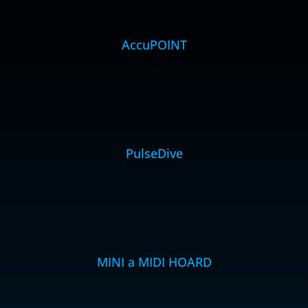
AccuPOINT
PulseDive
MINI a MIDI HOARD