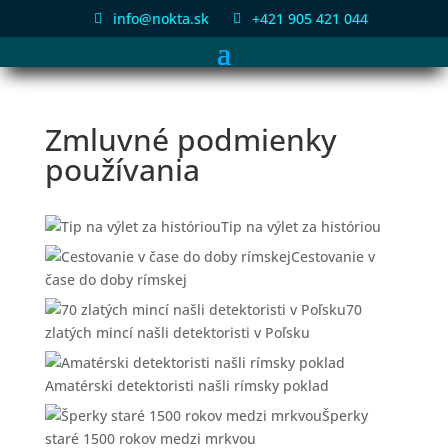
info@nokta.sk
+421 905 421 044


Zmluvné podmienky
používania
Tip na výlet za históriou
Cestovanie v
čase do doby rímskej
70
zlatých mincí našli detektoristi v Poľsku
Amatérski detektoristi našli rímsky poklad
Šperky
staré 1500 rokov medzi mrkvou